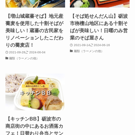
【増山城蔵蕃そば】地元産
【そば処せんだん山】砺波
蕎麦を使用した十割そばが
市栴檀山地区にある十割そ
美味しい！蔵蕃の古民家を
ばが美味しい！日曜のみ営
リノベーションしたこだわ
業のそば屋さん
りの蕎麦店！
2021-09-14
2024-06-16
麺類（ラーメンの他）
2021-09-28
2024-06-04
麺類（ラーメンの他）
【キッチンBB】砺波市の
商店街の中にあるお洒落カ
フェ！日替わり弁当とサン