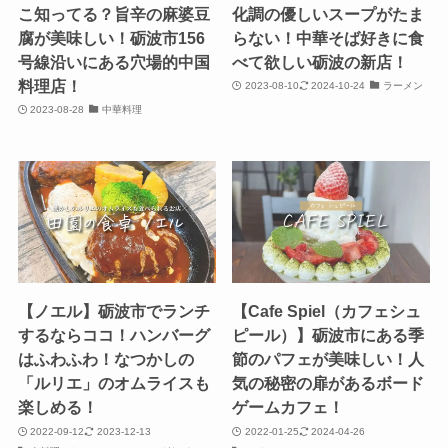
こ知ってる？旨辛の麻婆豆
化調の優しいスープがたま
腐が美味しい！砺波市156
らない！中華そば好きに食
号線沿いにある穴場的中国
べて欲しい砺波の新店！
料理店！
2023-08-10
2024-10-24
ラーメン
2023-08-28
中華料理
【ノエル】砺波市でランチ
【Cafe Spiel（カフェシュ
するならココ！ハンバーグ
ピール）】砺波市にある季
はふわふわ！なつかしの
節のパフェが美味しい！人
「ルリエ」のオムライスも
気の秘密の扉があるボード
楽しめる！
ゲームカフェ！
2022-09-12
2023-12-13
2022-01-25
2024-04-26