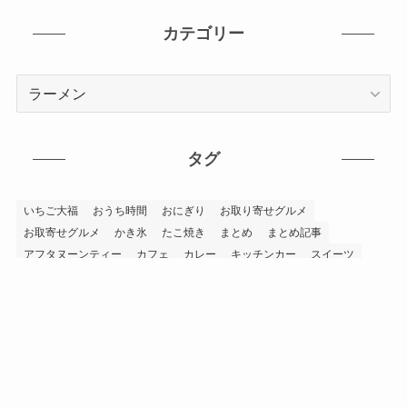
カテゴリー
カ
テ
ゴ
リ
タグ
ー
いちご大福
おうち時間
おにぎり
お取り寄せグルメ
お取寄せグルメ
かき氷
たこ焼き
まとめ
まとめ記事
アフタヌーンティー
カフェ
カレー
キッチンカー
スイーツ
テイクアウト
バナナマンのせっかくグルメ
パフェ
パン
ホットドッグ
ミシュランガイド
ラーメン
上市町
南砺市
孤独のグルメ
富山グルメ
富山市
富山市テイクアウトグルメ
寿司
射水市
小矢部市
居酒屋
朝日町
氷見市
滑川市
焼肉
石川県
砺波市
立山町
自販機
蕎麦
金沢市
高岡市
高岡市テイクアウトグルメ
魚津市
黒部市