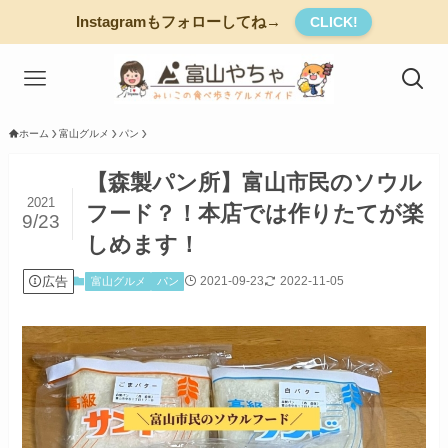
Instagramもフォローしてね→
CLICK!
ホーム
富山グルメ
パン
【森製パン所】富山市民のソウル
2021
フード？！本店では作りたてが楽
9/23
しめます！
広告
2021-09-23
2022-11-05
富山グルメ
パン