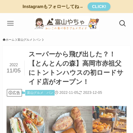
Instagramもフォローしてね→
CLICK!
ホーム
富山グルメ
パン
スーパーから飛び出した？！
【とんとんの森】高岡市赤祖父
2022
11/05
にトントンハウスの初ロードサ
イド店がオープン！
広告
2022-11-05
2023-12-05
富山グルメ
パン