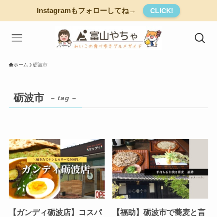
Instagramもフォローしてね→
CLICK!
ホーム
砺波市
砺波市
– tag –
【ガンディ砺波店】コスパ
【福助】砺波市で蕎麦と言