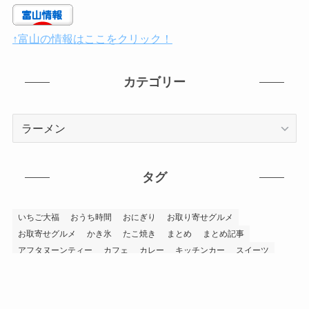
↑富山の情報はここをクリック！
カテゴリー
カ
テ
ゴ
リ
タグ
ー
いちご大福
おうち時間
おにぎり
お取り寄せグルメ
お取寄せグルメ
かき氷
たこ焼き
まとめ
まとめ記事
アフタヌーンティー
カフェ
カレー
キッチンカー
スイーツ
テイクアウト
バナナマンのせっかくグルメ
パフェ
パン
ホットドッグ
ミシュランガイド
ラーメン
上市町
南砺市
孤独のグルメ
富山グルメ
富山市
富山市テイクアウトグルメ