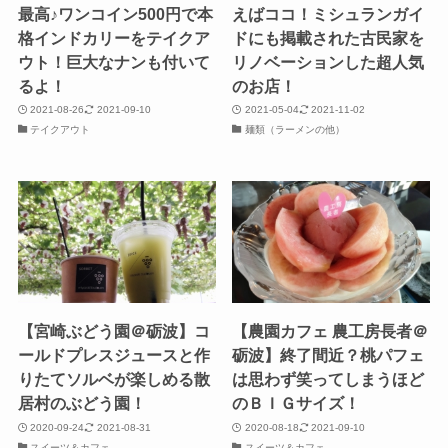
最高♪ワンコイン500円で本
えばココ！ミシュランガイ
格インドカリーをテイクア
ドにも掲載された古民家を
ウト！巨大なナンも付いて
リノベーションした超人気
るよ！
のお店！
2021-08-26
2021-09-10
2021-05-04
2021-11-02
テイクアウト
麺類（ラーメンの他）
【宮崎ぶどう園＠砺波】コ
【農園カフェ 農工房長者＠
ールドプレスジュースと作
砺波】終了間近？桃パフェ
りたてソルベが楽しめる散
は思わず笑ってしまうほど
居村のぶどう園！
のＢＩＧサイズ！
2020-09-24
2021-08-31
2020-08-18
2021-09-10
スイーツ＆カフェ
スイーツ＆カフェ