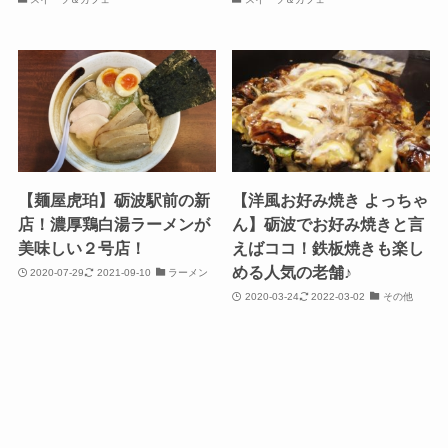
【麺屋虎珀】砺波駅前の新
【洋風お好み焼き よっちゃ
店！濃厚鶏白湯ラーメンが
ん】砺波でお好み焼きと言
美味しい２号店！
えばココ！鉄板焼きも楽し
める人気の老舗♪
2020-07-29
2021-09-10
ラーメン
2020-03-24
2022-03-02
その他