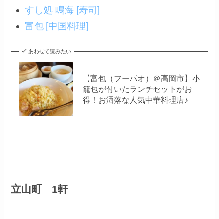
すし処 鳴海 [寿司]
富包 [中国料理]
あわせて読みたい
【富包（フーパオ）＠高岡市】小
籠包が付いたランチセットがお
得！お洒落な人気中華料理店♪
立山町 1軒