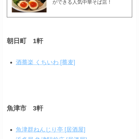
ができる人気中華そば店！
朝日町 1軒
酒蕎楽 くちいわ [蕎麦]
魚津市 3軒
魚津群ねんじり亭 [居酒屋]