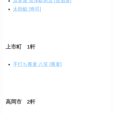
浜多屋 魚津駅前店 [居酒屋]
太助鮨 [寿司]
上市町 1軒
手打ち蕎麦 八笑 [蕎麦]
高岡市 2軒