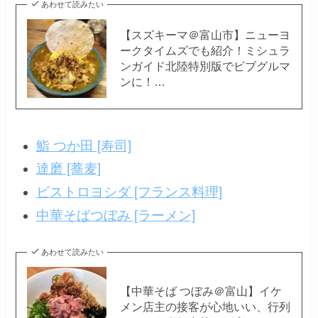
あわせて読みたい
【スズキーマ＠富山市】ニューヨ
ークタイムズでも紹介！ミシュラ
ンガイド北陸特別版でビブグルマ
ンに！…
鮨 つか田 [寿司]
達磨 [蕎麦]
ビストロヨシダ [フランス料理]
中華そばつぼみ [ラーメン]
あわせて読みたい
【中華そば つぼみ＠富山】イケ
メン店主の接客が心地いい、行列