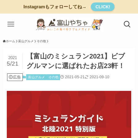
Instagramもフォローしてね→
CLICK!
ホーム
富山グルメ
その他
【富山のミシュラン2021】ビブ
2021
5/21
グルマンに選ばれたお店23軒！
広告
2021-05-21
2021-09-10
富山グルメ
その他