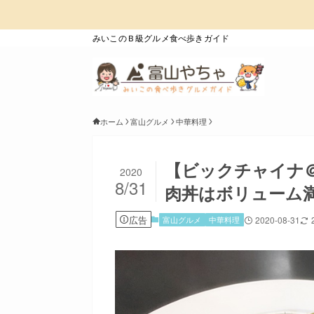
みいこのＢ級グルメ食べ歩きガイド
ホーム
富山グルメ
中華料理
【ビックチャイナ
2020
8/31
肉丼はボリューム
広告
富山グルメ
中華料理
2020-08-31