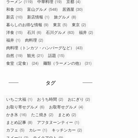
ラーメン
(119)
中華料理
(19)
京都
(4)
和食
(20)
富山グルメ
(548)
居酒屋
(30)
新店
(10)
新店情報
(1)
旅グルメ
(8)
暮らしのお得な情報
(9)
東京
(5)
東京
(2)
洋食
(15)
石川
(6)
石川グルメ
(63)
福井
(2)
福井
(1)
肉料理
(2)
肉料理（トンカツ・ハンバーグなど）
(43)
自然
(19)
観光
(21)
話題
(15)
食堂（定食）
(24)
麺類（ラーメンの他）
(31)
タグ
いちご大福
(1)
おうち時間
(2)
おにぎり
(2)
お取り寄せグルメ
(6)
お取寄せグルメ
(4)
かき氷
(16)
たこ焼き
(2)
まとめ
(2)
まとめ記事
(8)
アフタヌーンティー
(1)
カフェ
(5)
カレー
(1)
キッチンカー
(2)
スイーツ
(2)
テイクアウト
(9)