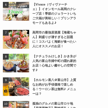
【Vivace（ヴィヴァーチ
ェ）】イオンモール高岡のクレ
ープ店！季節のジェラートいち
ご大福が美味しい！プリンアラ
モードもあるよ♪
高岡市の最強居酒屋【海蔵ちゃ
ん】刺盛りが凄すぎると話題
に！コスパよく海鮮が食べたい
人にオススメのお店！
【ナチュラルけしき】かき氷が
人気の富山市婦中町の隠れ家的
お店！心地よい癒やしの空間で
す♪
【ホルモン喜八＠富山市】上質
なお肉がお手頃価格で楽しめ
る！ウーロン茶は無料♪ メニュ
ーは？
孤独のグルメの富山市ロケ地
【居酒屋舞子】聖地巡礼！これ