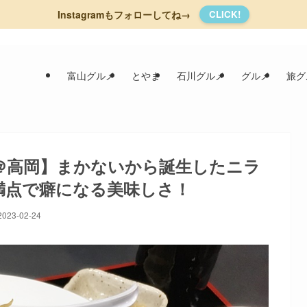
Instagramもフォローしてね→
CLICK!
富山グルメ
とやま
石川グルメ
グルメ
旅グ
＠高岡】まかないから誕生したニラ
満点で癖になる美味しさ！
2023-02-24