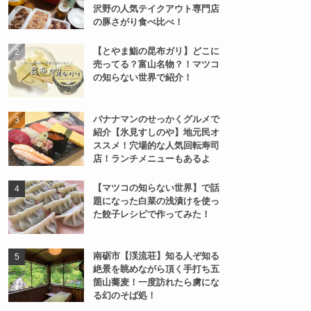
沢野の人気テイクアウト専門店
の豚さがり食べ比べ！
【とやま鮨の昆布ガリ】どこに
売ってる？富山名物？！マツコ
の知らない世界で紹介！
バナナマンのせっかくグルメで
紹介【氷見すしのや】地元民オ
ススメ！穴場的な人気回転寿司
店！ランチメニューもあるよ
【マツコの知らない世界】で話
題になった白菜の浅漬けを使っ
た餃子レシピで作ってみた！
南砺市【渓流荘】知る人ぞ知る
絶景を眺めながら頂く手打ち五
箇山蕎麦！一度訪れたら虜にな
る幻のそば処！