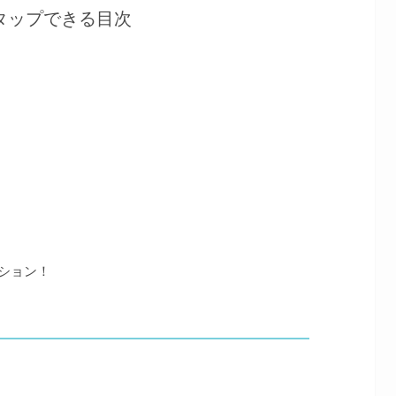
タップできる目次
？
ー
クション！