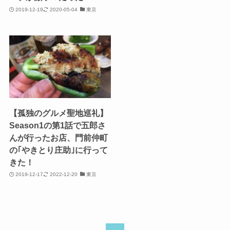
2019-12-19
2020-05-04
東京
【孤独のグルメ聖地巡礼】
Season1の第1話で五郎さ
んが行ったお店、門前仲町
の｢やきとり庄助｣に行って
きた！
2019-12-17
2022-12-20
東京