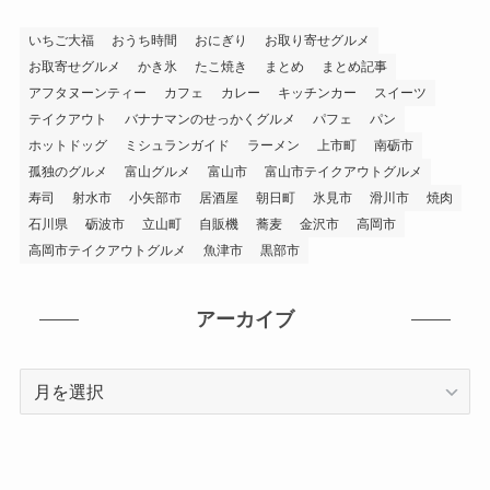
いちご大福
おうち時間
おにぎり
お取り寄せグルメ
お取寄せグルメ
かき氷
たこ焼き
まとめ
まとめ記事
アフタヌーンティー
カフェ
カレー
キッチンカー
スイーツ
テイクアウト
バナナマンのせっかくグルメ
パフェ
パン
ホットドッグ
ミシュランガイド
ラーメン
上市町
南砺市
孤独のグルメ
富山グルメ
富山市
富山市テイクアウトグルメ
寿司
射水市
小矢部市
居酒屋
朝日町
氷見市
滑川市
焼肉
石川県
砺波市
立山町
自販機
蕎麦
金沢市
高岡市
高岡市テイクアウトグルメ
魚津市
黒部市
アーカイブ
ア
ー
カ
イ