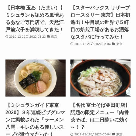
【日本橋 玉ゐ（たまい）】
【スターバックス リザーブ
ミシュランも認める風情あ
ロースタリー 東京】日本初
るあなご専門店で、天然江
進出！中目黒の世界で５軒
戸前穴子を満喫してきた！
目の焙煎工場があるお洒落
なスタバに行ってみた！
2019-12-22
2022-03-23
東京
2019-12-21
2020-05-04
東京
【ミシュランガイド東京
【名代 富士そば＠田町店】
2020】３年連続ビブグルマ
話題の限定メニュー「肉骨
ンに掲載された「ラーメン
茶そば」は二日酔いに効く
八雲」キレのある優しいス
～！？
ープが激ウマだった！
2019-12-18
2020-05-04
東京