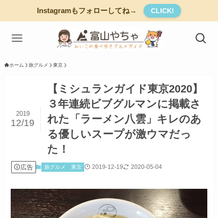
Instagramもフォローしてね→
CLICK!
ホーム
旅グルメ
東京
【ミシュランガイド東京2020】
３年連続ビブグルマンに掲載さ
2019
れた「ラーメン八雲」キレのあ
12/19
る優しいスープが激ウマだっ
た！
広告
2019-12-19
2020-05-04
旅グルメ
東京