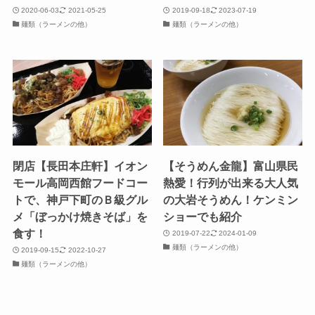
2020-06-03
2021-05-25
2019-09-18
2023-07-19
麺類（ラーメンの他）
麺類（ラーメンの他）
閉店【長田本庄軒】イオン
【そうめん金龍】富山県民
モール高岡西館フードコー
熱愛！行列が出来る大人気
トで、神戸下町のＢ級グル
の大岩そうめん！ケンミン
メ「ぼっかけ焼きそば」を
ショーでも紹介
食す！
2019-07-22
2024-01-09
麺類（ラーメンの他）
2019-09-15
2022-10-27
麺類（ラーメンの他）