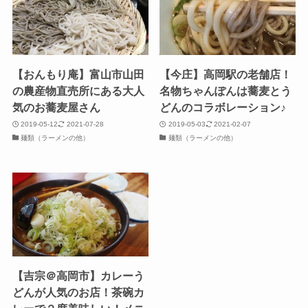
【おんもり庵】富山市山田
【今庄】高岡駅の老舗店！
の農産物直売所にある大人
名物ちゃんぽんは蕎麦とう
気のお蕎麦屋さん
どんのコラボレーション♪
2019-05-12
2021-07-28
2019-05-03
2021-02-07
麺類（ラーメンの他）
麺類（ラーメンの他）
【吉宗＠高岡市】カレーう
どんが人気のお店！茶碗カ