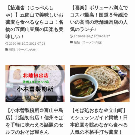
【拾遍舎（じっぺんし
【喜楽】ボリューム満点で
ゃ）】五箇山で美味しいお
コスパ最高！国道８号線沿
蕎麦を食べるならココ！名
いの高岡の老舗焼肉店の人
物の五箇山豆腐の田楽も美
気のランチ♪
味しい！
2020-07-26
2020-07-27
麺類（ラーメンの他）
2020-08-19
2021-07-28
麺類（ラーメンの他）
【小木曽製粉所＠富山中島
【そば処おきな＠立山町】
店】北陸初出店！信州そば
ミシュランガイド掲載！日
を手軽に味わえる話題のセ
本庭園を眺めながら食べる
ルフのおそば屋さん
人気の本格手打ち蕎麦！