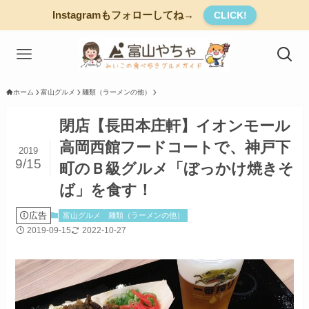
Instagramもフォローしてね→
CLICK!
ホーム
富山グルメ
麺類（ラーメンの他）
閉店【長田本庄軒】イオンモール
高岡西館フードコートで、神戸下
2019
9/15
町のＢ級グルメ「ぼっかけ焼きそ
ば」を食す！
広告
富山グルメ
麺類（ラーメンの他）
2019-09-15
2022-10-27