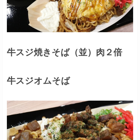
牛スジ焼きそば（並）肉２倍
牛スジオムそば