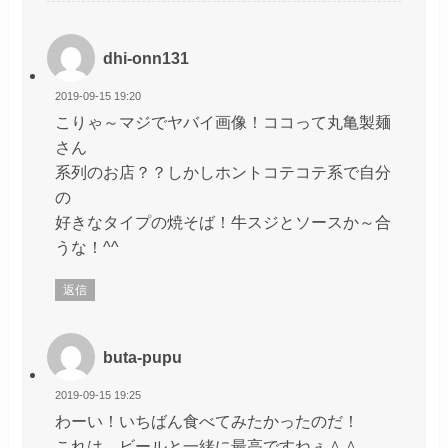
dhi-onn131
2019-09-15 19:20
こりゃ～マジでヤバイ画像！ココって丸亀製麺
さん
系列のお店？？しかしホントコテコテ系で自分
の
好きなタイプの焼そば！牛スジとソースか～合
うな！^^
返信
buta-pupu
2019-09-15 19:25
わーい！いちばん食べてみたかったのだ！
これは、ビールと一緒に最高ですねぇ＾＾