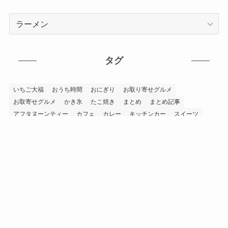
カ
テ
ゴ
リ
タグ
ー
いちご大福
おうち時間
おにぎり
お取り寄せグルメ
お取寄せグルメ
かき氷
たこ焼き
まとめ
まとめ記事
アフタヌーンティー
カフェ
カレー
キッチンカー
スイーツ
テイクアウト
バナナマンのせっかくグルメ
パフェ
パン
ホットドッグ
ミシュランガイド
ラーメン
上市町
南砺市
孤独のグルメ
富山グルメ
富山市
富山市テイクアウトグルメ
寿司
射水市
小矢部市
居酒屋
朝日町
氷見市
滑川市
焼肉
石川県
砺波市
立山町
自販機
蕎麦
金沢市
高岡市
高岡市テイクアウトグルメ
魚津市
黒部市
アーカイブ