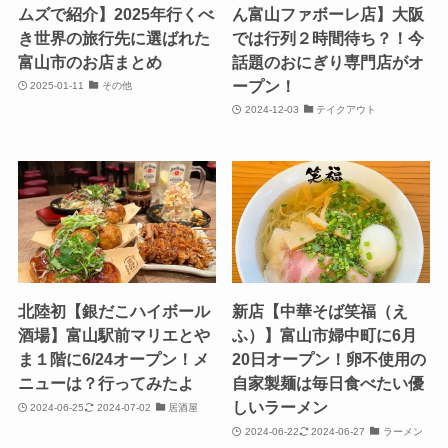
ムズで紹介】2025年行くべ
ん富山ファボーレ店】大阪
き世界の旅行先に選ばれた
では行列２時間待ち？！今
富山市のお店まとめ
話題のおにぎり専門店がオ
ープン！
2025-01-11
その他
2024-12-03
テイクアウト
北陸初【銀だこハイボール
新店【中華そば笑福（え
酒場】富山駅前マリエとや
ふ）】富山市婦中町に6月
ま１階に6/24オープン！メ
20日オープン！卵不使用の
ニューは？行ってみたよ
自家製麺は毎日食べたい優
しいラーメン
2024-06-25
2024-07-02
居酒屋
2024-06-22
2024-06-27
ラーメン