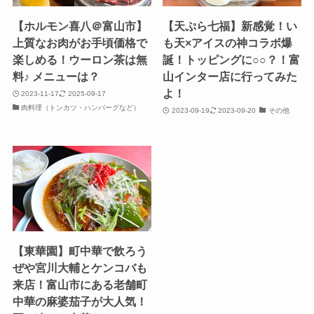
【ホルモン喜八＠富山市】
【天ぷら七福】新感覚！い
上質なお肉がお手頃価格で
も天×アイスの神コラボ爆
楽しめる！ウーロン茶は無
誕！トッピングに○○？！富
料♪ メニューは？
山インター店に行ってみた
よ！
2023-11-17
2025-09-17
肉料理（トンカツ・ハンバーグなど）
2023-09-19
2023-09-20
その他
【東華園】町中華で飲ろう
ぜや宮川大輔とケンコバも
来店！富山市にある老舗町
中華の麻婆茄子が大人気！