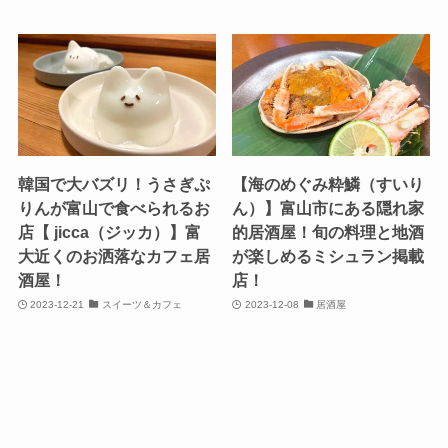
韓国で大バズリ！うさぎぷ
【海のめぐみ粋鱗（すいり
りんが富山で食べられるお
ん）】富山市にある隠れ家
店【 jicca（ジッカ）】富
的居酒屋！旬の料理と地酒
大近くのお洒落なカフェ居
が楽しめるミシュラン掲載
酒屋！
店！
2023-12-21
スイーツ＆カフェ
2023-12-08
居酒屋