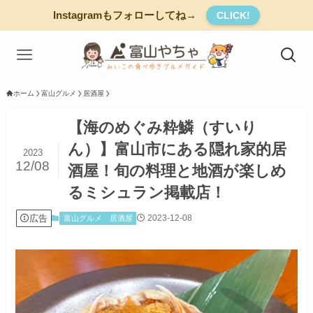
Instagramもフォローしてね→
CLICK!
ホーム
富山グルメ
居酒屋
【海のめぐみ粋鱗（すいり
ん）】富山市にある隠れ家的居
2023
12/08
酒屋！旬の料理と地酒が楽しめ
るミシュラン掲載店！
広告
2023-12-08
富山グルメ
居酒屋