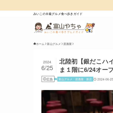
みいこのＢ級グルメ食べ歩きガイド
ホーム
富山グルメ
居酒屋
北陸初【銀だこハ
2024
6/25
ま１階に6/24オ
広告
富山グルメ
居酒屋
新店
2024-06-2