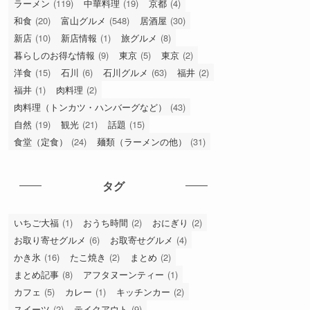
ラーメン
(119)
中華料理
(19)
京都
(4)
和食
(20)
富山グルメ
(548)
居酒屋
(30)
新店
(10)
新店情報
(1)
旅グルメ
(8)
暮らしのお得な情報
(9)
東京
(5)
東京
(2)
洋食
(15)
石川
(6)
石川グルメ
(63)
福井
(2)
福井
(1)
肉料理
(2)
肉料理（トンカツ・ハンバーグなど）
(43)
自然
(19)
観光
(21)
話題
(15)
食堂（定食）
(24)
麺類（ラーメンの他）
(31)
タグ
いちご大福
(1)
おうち時間
(2)
おにぎり
(2)
お取り寄せグルメ
(6)
お取寄せグルメ
(4)
かき氷
(16)
たこ焼き
(2)
まとめ
(2)
まとめ記事
(8)
アフタヌーンティー
(1)
カフェ
(5)
カレー
(1)
キッチンカー
(2)
スイーツ
(2)
テイクアウト
(9)