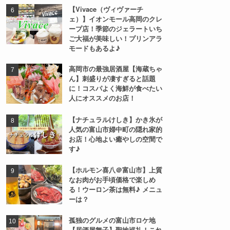
【Vivace（ヴィヴァーチ
ェ）】イオンモール高岡のクレ
ープ店！季節のジェラートいち
ご大福が美味しい！プリンアラ
モードもあるよ♪
高岡市の最強居酒屋【海蔵ちゃ
ん】刺盛りが凄すぎると話題
に！コスパよく海鮮が食べたい
人にオススメのお店！
【ナチュラルけしき】かき氷が
人気の富山市婦中町の隠れ家的
お店！心地よい癒やしの空間で
す♪
【ホルモン喜八＠富山市】上質
なお肉がお手頃価格で楽しめ
る！ウーロン茶は無料♪ メニュ
ーは？
孤独のグルメの富山市ロケ地
【居酒屋舞子】聖地巡礼！これ