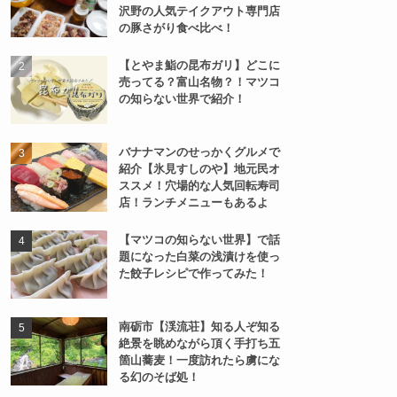
沢野の人気テイクアウト専門店
の豚さがり食べ比べ！
【とやま鮨の昆布ガリ】どこに
売ってる？富山名物？！マツコ
の知らない世界で紹介！
バナナマンのせっかくグルメで
紹介【氷見すしのや】地元民オ
ススメ！穴場的な人気回転寿司
店！ランチメニューもあるよ
【マツコの知らない世界】で話
題になった白菜の浅漬けを使っ
た餃子レシピで作ってみた！
南砺市【渓流荘】知る人ぞ知る
絶景を眺めながら頂く手打ち五
箇山蕎麦！一度訪れたら虜にな
る幻のそば処！