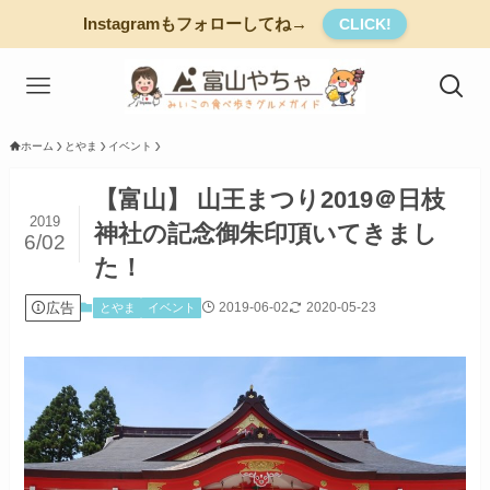
Instagramもフォローしてね→
CLICK!
ホーム
とやま
イベント
【富山】 山王まつり2019＠日枝
2019
神社の記念御朱印頂いてきまし
6/02
た！
広告
2019-06-02
2020-05-23
とやま
イベント