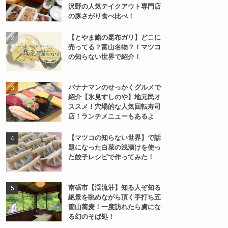
沢野の人気テイクアウト専門店
の豚さがり食べ比べ！
【とやま鮨の昆布ガリ】どこに
売ってる？富山名物？！マツコ
の知らない世界で紹介！
バナナマンのせっかくグルメで
紹介【氷見すしのや】地元民オ
ススメ！穴場的な人気回転寿司
店！ランチメニューもあるよ
【マツコの知らない世界】で話
題になった白菜の浅漬けを使っ
た餃子レシピで作ってみた！
南砺市【渓流荘】知る人ぞ知る
絶景を眺めながら頂く手打ち五
箇山蕎麦！一度訪れたら虜にな
る幻のそば処！