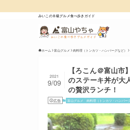
みいこのＢ級グルメ食べ歩きガイド
ホーム
富山グルメ
肉料理（トンカツ・ハンバーグなど）
【ろこん＠富山市
2021
のステーキ丼が大
9/09
の贅沢ランチ！
広告
富山グルメ
肉料理（トンカツ・ハンバー