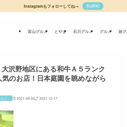
Instagramもフォローしてね→
CLICK!
富山グルメ
とやま
石川グルメ
グルメ
旅グ
】大沢野地区にある和牛Ａ５ランク
人気のお店！日本庭園を眺めながら
グなど）
2021-09-09
2021-12-17