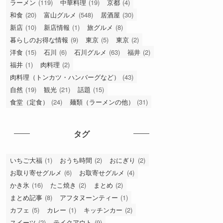
ラーメン
(119)
中華料理
(19)
京都
(4)
和食
(20)
富山グルメ
(548)
居酒屋
(30)
新店
(10)
新店情報
(1)
旅グルメ
(8)
暮らしのお得な情報
(9)
東京
(5)
東京
(2)
洋食
(15)
石川
(6)
石川グルメ
(63)
福井
(2)
福井
(1)
肉料理
(2)
肉料理（トンカツ・ハンバーグなど）
(43)
自然
(19)
観光
(21)
話題
(15)
食堂（定食）
(24)
麺類（ラーメンの他）
(31)
タグ
いちご大福
(1)
おうち時間
(2)
おにぎり
(2)
お取り寄せグルメ
(6)
お取寄せグルメ
(4)
かき氷
(16)
たこ焼き
(2)
まとめ
(2)
まとめ記事
(8)
アフタヌーンティー
(1)
カフェ
(5)
カレー
(1)
キッチンカー
(2)
スイーツ
(2)
テイクアウト
(9)