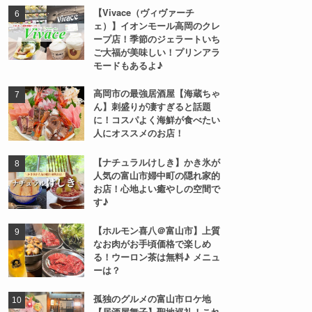
【Vivace（ヴィヴァーチ
ェ）】イオンモール高岡のクレ
ープ店！季節のジェラートいち
ご大福が美味しい！プリンアラ
モードもあるよ♪
高岡市の最強居酒屋【海蔵ちゃ
ん】刺盛りが凄すぎると話題
に！コスパよく海鮮が食べたい
人にオススメのお店！
【ナチュラルけしき】かき氷が
人気の富山市婦中町の隠れ家的
お店！心地よい癒やしの空間で
す♪
【ホルモン喜八＠富山市】上質
なお肉がお手頃価格で楽しめ
る！ウーロン茶は無料♪ メニュ
ーは？
孤独のグルメの富山市ロケ地
【居酒屋舞子】聖地巡礼！これ