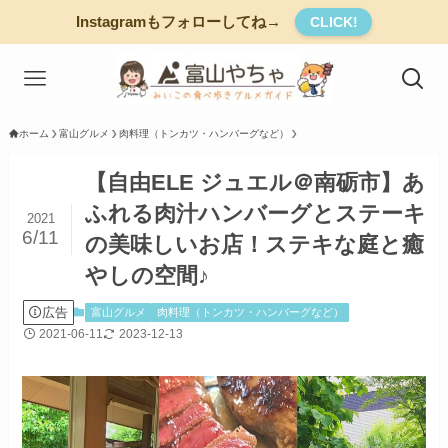
Instagramもフォローしてね→
CLICK!
ホーム
富山グルメ
肉料理（トンカツ・ハンバーグなど）
【自由ELE ジュエル＠南砺市】あ
ふれる肉汁ハンバーグとステーキ
2021
6/11
の美味しいお店！ステキな庭と癒
やしの空間♪
広告
富山グルメ
肉料理（トンカツ・ハンバーグなど）
2021-06-11
2023-12-13