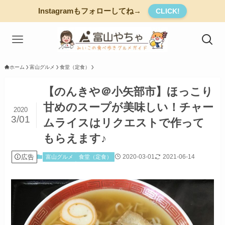
Instagramもフォローしてね→
CLICK!
ホーム
富山グルメ
食堂（定食）
【のんきや＠小矢部市】ほっこり
甘めのスープが美味しい！チャー
2020
3/01
ムライスはリクエストで作って
もらえます♪
広告
2020-03-01
2021-06-14
富山グルメ
食堂（定食）