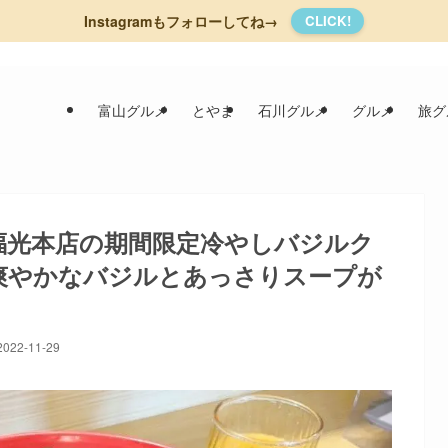
Instagramもフォローしてね→
CLICK!
富山グルメ
とやま
石川グルメ
グルメ
旅グ
福光本店の期間限定冷やしバジルク
爽やかなバジルとあっさりスープが
2022-11-29