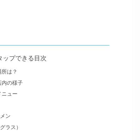
タップできる目次
場所は？
店内の様子
メニュー
ーメン
（グラス）