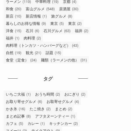
ラーメン
(119)
中華料理
(19)
京都
(4)
和食
(20)
富山グルメ
(548)
居酒屋
(30)
新店
(10)
新店情報
(1)
旅グルメ
(8)
暮らしのお得な情報
(9)
東京
(5)
東京
(2)
洋食
(15)
石川
(6)
石川グルメ
(63)
福井
(2)
福井
(1)
肉料理
(2)
肉料理（トンカツ・ハンバーグなど）
(43)
自然
(19)
観光
(21)
話題
(15)
食堂（定食）
(24)
麺類（ラーメンの他）
(31)
タグ
いちご大福
(1)
おうち時間
(2)
おにぎり
(2)
お取り寄せグルメ
(6)
お取寄せグルメ
(4)
かき氷
(16)
たこ焼き
(2)
まとめ
(2)
まとめ記事
(8)
アフタヌーンティー
(1)
カフェ
(5)
カレー
(1)
キッチンカー
(2)
スイーツ
(2)
テイクアウト
(9)