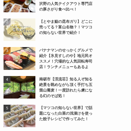
沢野の人気テイクアウト専門店
の豚さがり食べ比べ！
【とやま鮨の昆布ガリ】どこに
売ってる？富山名物？！マツコ
の知らない世界で紹介！
バナナマンのせっかくグルメで
紹介【氷見すしのや】地元民オ
ススメ！穴場的な人気回転寿司
店！ランチメニューもあるよ
南砺市【渓流荘】知る人ぞ知る
絶景を眺めながら頂く手打ち五
箇山蕎麦！一度訪れたら虜にな
る幻のそば処！
【マツコの知らない世界】で話
題になった白菜の浅漬けを使っ
た餃子レシピで作ってみた！