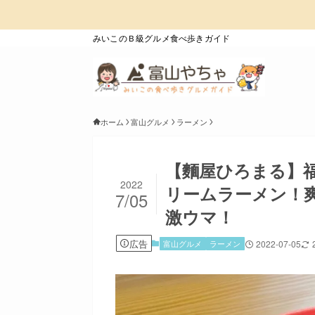
みいこのＢ級グルメ食べ歩きガイド
ホーム
富山グルメ
ラーメン
【麵屋ひろまる】
2022
リームラーメン！
7/05
激ウマ！
広告
富山グルメ
ラーメン
2022-07-05