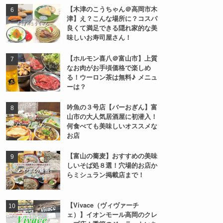
【木津のこうちゃん＠高岡市木
津】え？こんな場所に？コスパ
良くて満足できる隠れ家的な美
味しいお寿司屋さん！
【ホルモン喜八＠富山市】上質
なお肉がお手頃価格で楽しめ
る！ウーロン茶は無料♪ メニュ
ーは？
吟魚の３号店【バーおぎん】富
山市の大人気居酒屋に初潜入！
何食べても美味しいオススメな
お店
【富山の蕎麦】おすすめの美味
しいそば処８選！穴場的お店か
らミシュラン掲載店まで！
【Vivace（ヴィヴァーチ
ェ）】イオンモール高岡のクレ