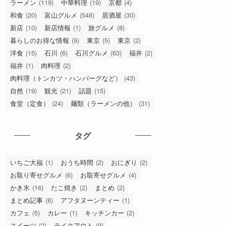
ラーメン
(119)
中華料理
(19)
京都
(4)
和食
(20)
富山グルメ
(548)
居酒屋
(30)
新店
(10)
新店情報
(1)
旅グルメ
(8)
暮らしのお得な情報
(9)
東京
(5)
東京
(2)
洋食
(15)
石川
(6)
石川グルメ
(63)
福井
(2)
福井
(1)
肉料理
(2)
肉料理（トンカツ・ハンバーグなど）
(43)
自然
(19)
観光
(21)
話題
(15)
食堂（定食）
(24)
麺類（ラーメンの他）
(31)
タグ
いちご大福
(1)
おうち時間
(2)
おにぎり
(2)
お取り寄せグルメ
(6)
お取寄せグルメ
(4)
かき氷
(16)
たこ焼き
(2)
まとめ
(2)
まとめ記事
(8)
アフタヌーンティー
(1)
カフェ
(5)
カレー
(1)
キッチンカー
(2)
スイーツ
(2)
テイクアウト
(9)