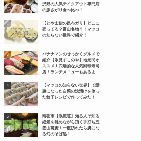
沢野の人気テイクアウト専門店
の豚さがり食べ比べ！
【とやま鮨の昆布ガリ】どこに
売ってる？富山名物？！マツコ
の知らない世界で紹介！
バナナマンのせっかくグルメで
紹介【氷見すしのや】地元民オ
ススメ！穴場的な人気回転寿司
店！ランチメニューもあるよ
【マツコの知らない世界】で話
題になった白菜の浅漬けを使っ
た餃子レシピで作ってみた！
南砺市【渓流荘】知る人ぞ知る
絶景を眺めながら頂く手打ち五
箇山蕎麦！一度訪れたら虜にな
る幻のそば処！