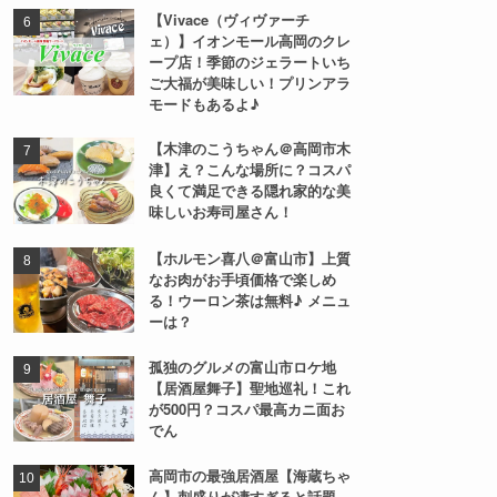
【Vivace（ヴィヴァーチ
ェ）】イオンモール高岡のクレ
ープ店！季節のジェラートいち
ご大福が美味しい！プリンアラ
モードもあるよ♪
【木津のこうちゃん＠高岡市木
津】え？こんな場所に？コスパ
良くて満足できる隠れ家的な美
味しいお寿司屋さん！
【ホルモン喜八＠富山市】上質
なお肉がお手頃価格で楽しめ
る！ウーロン茶は無料♪ メニュ
ーは？
孤独のグルメの富山市ロケ地
【居酒屋舞子】聖地巡礼！これ
が500円？コスパ最高カニ面お
でん
高岡市の最強居酒屋【海蔵ちゃ
ん】刺盛りが凄すぎると話題