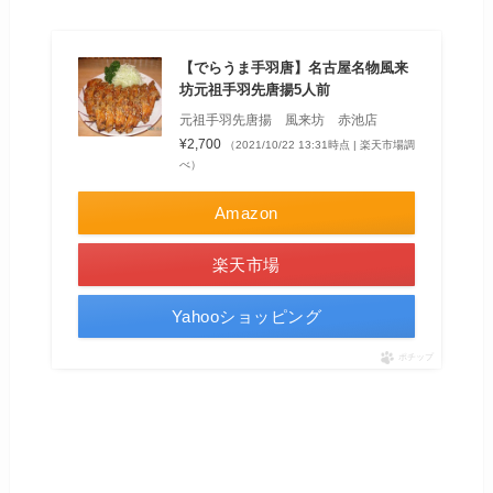
【でらうま手羽唐】名古屋名物風来
坊元祖手羽先唐揚5人前
元祖手羽先唐揚 風来坊 赤池店
¥2,700
（2021/10/22 13:31時点 | 楽天市場調
べ）
Amazon
楽天市場
Yahooショッピング
ポチップ