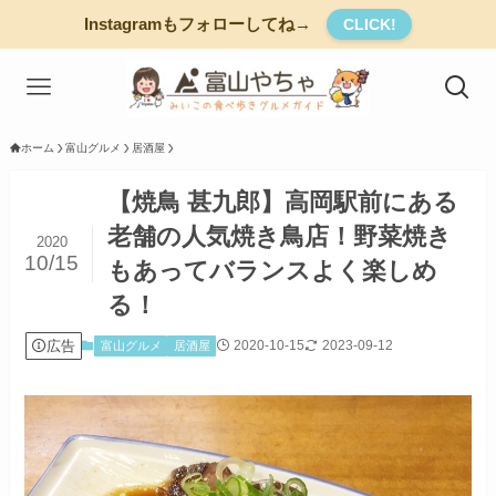
Instagramもフォローしてね→
CLICK!
ホーム
富山グルメ
居酒屋
【焼鳥 甚九郎】高岡駅前にある
老舗の人気焼き鳥店！野菜焼き
2020
10/15
もあってバランスよく楽しめ
る！
広告
2020-10-15
2023-09-12
富山グルメ
居酒屋