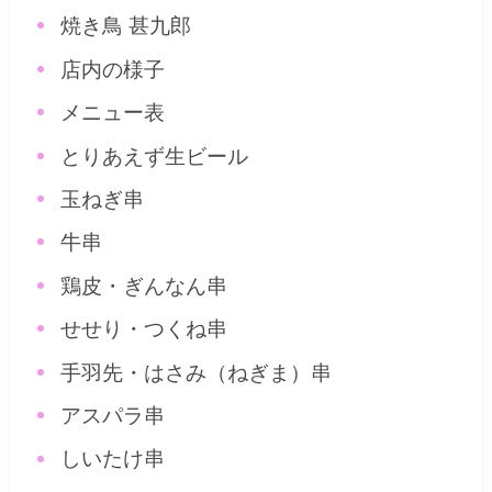
焼き鳥 甚九郎
店内の様子
メニュー表
とりあえず生ビール
玉ねぎ串
牛串
鶏皮・ぎんなん串
せせり・つくね串
手羽先・はさみ（ねぎま）串
アスパラ串
しいたけ串