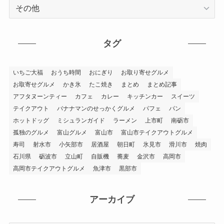
カ
テ
ゴ
リ
タグ
ー
いちご大福
おうち時間
おにぎり
お取り寄せグルメ
お取寄せグルメ
かき氷
たこ焼き
まとめ
まとめ記事
アフタヌーンティー
カフェ
カレー
キッチンカー
スイーツ
テイクアウト
バナナマンのせっかくグルメ
パフェ
パン
ホットドッグ
ミシュランガイド
ラーメン
上市町
南砺市
孤独のグルメ
富山グルメ
富山市
富山市テイクアウトグルメ
寿司
射水市
小矢部市
居酒屋
朝日町
氷見市
滑川市
焼肉
石川県
砺波市
立山町
自販機
蕎麦
金沢市
高岡市
高岡市テイクアウトグルメ
魚津市
黒部市
アーカイブ