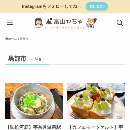
Instagramもフォローしてね→
CLICK!
ホーム
黒部市
黒部市
– tag –
【味処河鹿】宇奈月温泉駅
【カフェモーツァルト】宇