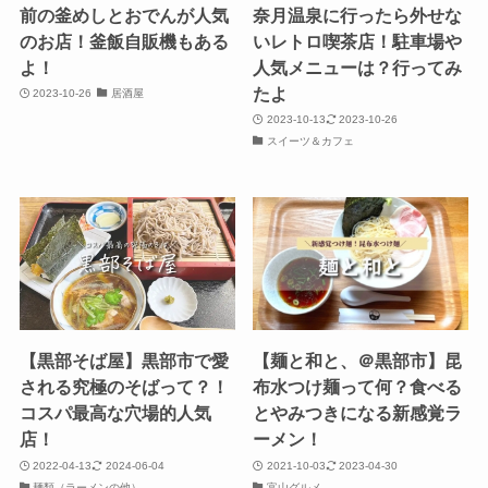
前の釜めしとおでんが人気
奈月温泉に行ったら外せな
のお店！釜飯自販機もある
いレトロ喫茶店！駐車場や
よ！
人気メニューは？行ってみ
たよ
2023-10-26
居酒屋
2023-10-13
2023-10-26
スイーツ＆カフェ
【黒部そば屋】黒部市で愛
【麺と和と、＠黒部市】昆
される究極のそばって？！
布水つけ麺って何？食べる
コスパ最高な穴場的人気
とやみつきになる新感覚ラ
店！
ーメン！
2022-04-13
2024-06-04
2021-10-03
2023-04-30
麺類（ラーメンの他）
富山グルメ