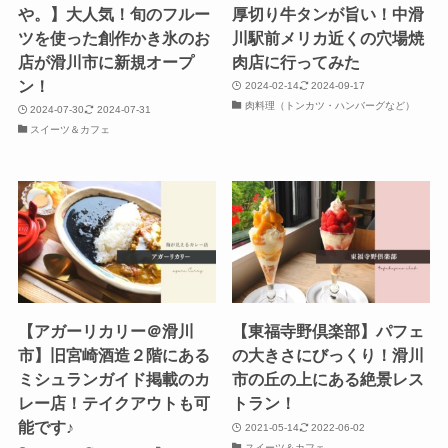
や。】大人気！旬のフルー
厚切り牛タンが旨い！中滑
ツを使った創作かき氷のお
川駅前メリカ近くの穴場焼
店が滑川市に新規オープ
肉店に行ってみた
ン！
2024-02-14
2024-09-17
肉料理（トンカツ・ハンバーグなど）
2024-07-30
2024-07-31
スイーツ＆カフェ
【アガーリカリー＠滑川
【東福寺野倶楽部】パフェ
市】旧宮崎酒造２階にある
の大きさにびっくり！滑川
ミシュランガイド掲載のカ
市の丘の上にある絶景レス
レー店！テイクアウトも可
トラン！
能です♪
2021-05-14
2022-06-02
スイーツ＆カフェ