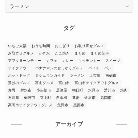
カ
テ
ゴ
リ
タグ
ー
いちご大福
おうち時間
おにぎり
お取り寄せグルメ
お取寄せグルメ
かき氷
たこ焼き
まとめ
まとめ記事
アフタヌーンティー
カフェ
カレー
キッチンカー
スイーツ
テイクアウト
バナナマンのせっかくグルメ
パフェ
パン
ホットドッグ
ミシュランガイド
ラーメン
上市町
南砺市
孤独のグルメ
富山グルメ
富山市
富山市テイクアウトグルメ
寿司
射水市
小矢部市
居酒屋
朝日町
氷見市
滑川市
焼肉
石川県
砺波市
立山町
自販機
蕎麦
金沢市
高岡市
高岡市テイクアウトグルメ
魚津市
黒部市
アーカイブ