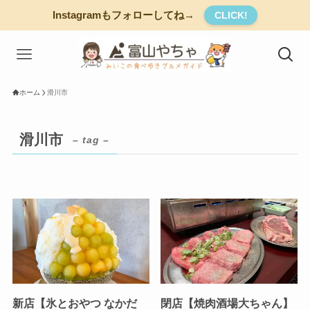
Instagramもフォローしてね→
CLICK!
ホーム
滑川市
滑川市
– tag –
新店【氷とおやつ なかだ
閉店【焼肉酒場大ちゃん】