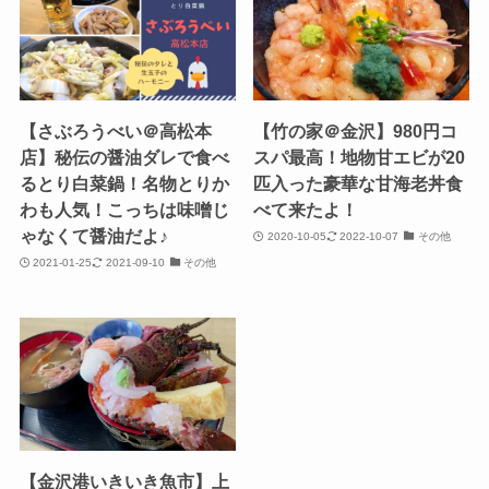
【さぶろうべい＠高松本
【竹の家＠金沢】980円コ
店】秘伝の醤油ダレで食べ
スパ最高！地物甘エビが20
るとり白菜鍋！名物とりか
匹入った豪華な甘海老丼食
わも人気！こっちは味噌じ
べて来たよ！
ゃなくて醤油だよ♪
2020-10-05
2022-10-07
その他
2021-01-25
2021-09-10
その他
【金沢港いきいき魚市】上