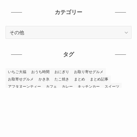
カテゴリー
カ
テ
ゴ
リ
タグ
ー
いちご大福
おうち時間
おにぎり
お取り寄せグルメ
お取寄せグルメ
かき氷
たこ焼き
まとめ
まとめ記事
アフタヌーンティー
カフェ
カレー
キッチンカー
スイーツ
テイクアウト
バナナマンのせっかくグルメ
パフェ
パン
ホットドッグ
ミシュランガイド
ラーメン
上市町
南砺市
孤独のグルメ
富山グルメ
富山市
富山市テイクアウトグルメ
寿司
射水市
小矢部市
居酒屋
朝日町
氷見市
滑川市
焼肉
石川県
砺波市
立山町
自販機
蕎麦
金沢市
高岡市
高岡市テイクアウトグルメ
魚津市
黒部市