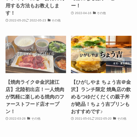
用する方法もお教えしま
ー！
す！
2022-04-16
その他
2022-05-20
2022-05-23
その他
【焼肉ライク＠金沢諸江
【ひがしやま ちょう吉＠金
店】北陸初出店！一人焼肉
沢】ランチ限定 焼鳥店の飲
が気軽に楽しめる焼肉のフ
めるつゆだくだくの親子丼
ァーストフード店オープ
が絶品！ちょう吉プリンも
ン！
おすすめです♪
2022-03-26
その他
2021-05-01
2022-05-20
その他