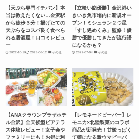
【天ぷら専門イチバン】本
【立喰い鮨優勝】金沢港い
当は教えたくない…金沢駅
きいき魚市場内に新規オー
から徒歩３分！揚げたての
プン！ミシュラン２つ星
天ぷらをコスパ良く食べら
「すし処めくみ」監修！優
れる居酒屋！口コミレビュ
勝で優勝してきたが流行語
ー
になるかも？
2022-10-19
2023-06-12
その他
2022-07-04
その他
【ANAクラウンプラザホテ
【レモネードビーバー】レ
ル金沢】全天候型ビアテラ
モニカ×北陸製菓のコラボ
ス体験レビュー！女子会や
商品が新発売！甘酸っぱく
ファミリーにも！お得に利
て癖になる激ウマビーバ