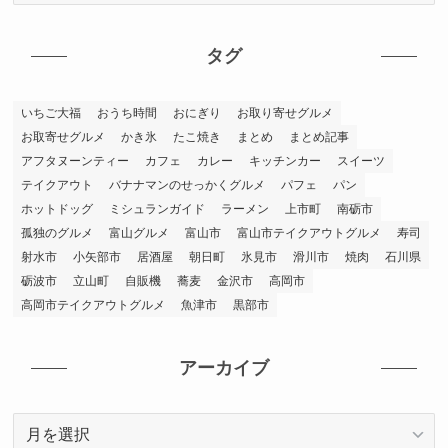
ゴ
リ
タグ
ー
いちご大福
おうち時間
おにぎり
お取り寄せグルメ
お取寄せグルメ
かき氷
たこ焼き
まとめ
まとめ記事
アフタヌーンティー
カフェ
カレー
キッチンカー
スイーツ
テイクアウト
バナナマンのせっかくグルメ
パフェ
パン
ホットドッグ
ミシュランガイド
ラーメン
上市町
南砺市
孤独のグルメ
富山グルメ
富山市
富山市テイクアウトグルメ
寿司
射水市
小矢部市
居酒屋
朝日町
氷見市
滑川市
焼肉
石川県
砺波市
立山町
自販機
蕎麦
金沢市
高岡市
高岡市テイクアウトグルメ
魚津市
黒部市
アーカイブ
ア