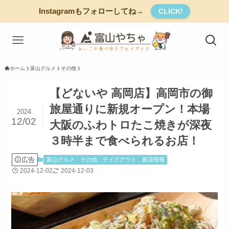
Instagramもフォローしてね→
CLICK!
ホーム
富山グルメ
その他
【どないや 高岡店】高岡市の御
旅屋通りに新規オープン！本場
2024
12/02
大阪のふわトロたこ焼きが深夜
３時半まで食べられるお店！
広告
富山グルメ
その他
テイクアウト
新店情報
2024-12-02
2024-12-03