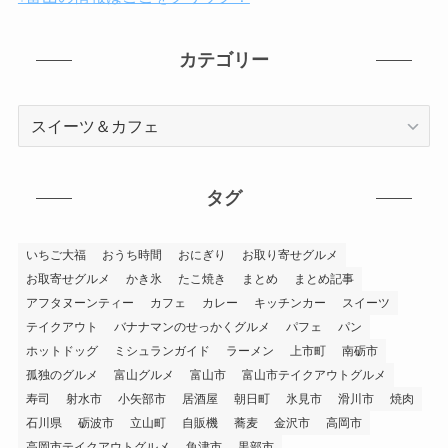
カテゴリー
カ
テ
ゴ
リ
タグ
ー
いちご大福
おうち時間
おにぎり
お取り寄せグルメ
お取寄せグルメ
かき氷
たこ焼き
まとめ
まとめ記事
アフタヌーンティー
カフェ
カレー
キッチンカー
スイーツ
テイクアウト
バナナマンのせっかくグルメ
パフェ
パン
ホットドッグ
ミシュランガイド
ラーメン
上市町
南砺市
孤独のグルメ
富山グルメ
富山市
富山市テイクアウトグルメ
寿司
射水市
小矢部市
居酒屋
朝日町
氷見市
滑川市
焼肉
石川県
砺波市
立山町
自販機
蕎麦
金沢市
高岡市
高岡市テイクアウトグルメ
魚津市
黒部市