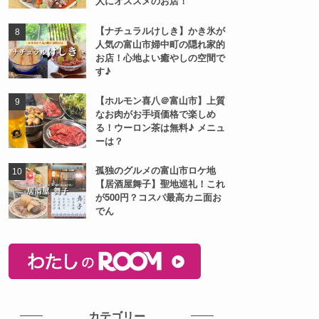
箇山蕎麦！一度訪れたら虜にな
る幻のそば処！
【Vivace（ヴィヴァーチ
ェ）】イオンモール高岡のクレ
ープ店！季節のジェラートいち
ご大福が美味しい！プリンアラ
モードもあるよ♪
高岡市の最強居酒屋【海蔵ちゃ
ん】刺盛りが凄すぎると話題
に！コスパよく海鮮が食べたい
人にオススメのお店！
【ナチュラルけしき】かき氷が
人気の富山市婦中町の隠れ家的
お店！心地よい癒やしの空間で
す♪
【ホルモン喜八＠富山市】上質
なお肉がお手頃価格で楽しめ
る！ウーロン茶は無料♪ メニュ
ーは？