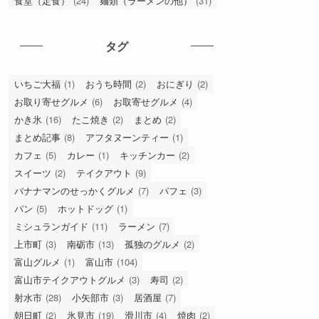
ブログ
(3)
モニター
(10)
モニプラ当選
(6)
モラタメ当選
(4)
ラーメン
(27)
ラーメン
(119)
中華料理
(19)
京都
(4)
和食
(20)
富山グルメ
(548)
居酒屋
(30)
新店
(10)
新店情報
(1)
旅グルメ
(8)
暮らしのお得な情報
(9)
東京
(5)
東京
(2)
洋食
(15)
石川
(6)
石川グルメ
(63)
福井
(2)
福井
(1)
肉料理
(2)
肉料理（トンカツ・ハンバーグなど）
(43)
自然
(19)
観光
(21)
話題
(15)
食堂（定食）
(24)
麺類（ラーメンの他）
(31)
タグ
いちご大福
(1)
おうち時間
(2)
おにぎり
(2)
お取り寄せグルメ
(6)
お取寄せグルメ
(4)
かき氷
(16)
たこ焼き
(2)
まとめ
(2)
まとめ記事
(8)
アフタヌーンティー
(1)