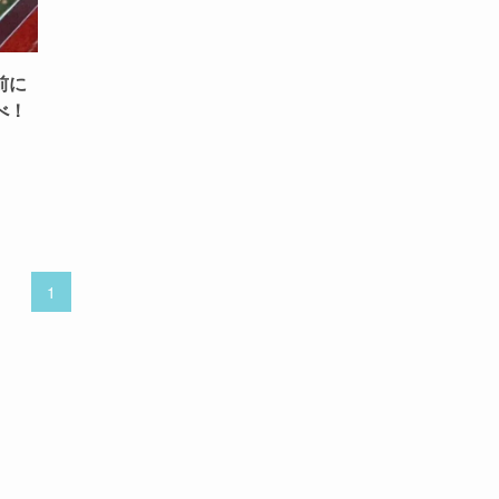
前に
べ！
1