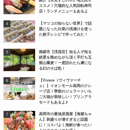
【ホルモンいその】と【たから
や分店牛もつ屋ひで】富山市大
沢野の人気テイクアウト専門店
の豚さがり食べ比べ！
【とやま鮨の昆布ガリ】どこに
売ってる？富山名物？！マツコ
の知らない世界で紹介！
バナナマンのせっかくグルメで
紹介【氷見すしのや】地元民オ
ススメ！穴場的な人気回転寿司
店！ランチメニューもあるよ
【マツコの知らない世界】で話
題になった白菜の浅漬けを使っ
た餃子レシピで作ってみた！
南砺市【渓流荘】知る人ぞ知る
絶景を眺めながら頂く手打ち五