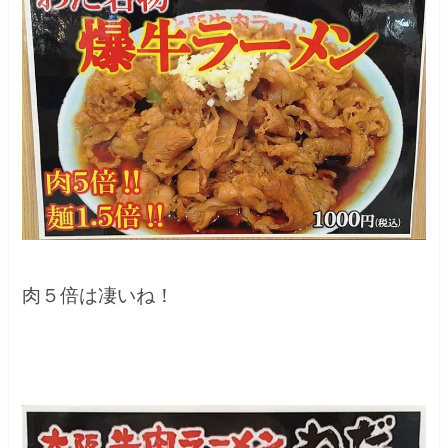
肉５倍は凄いね！