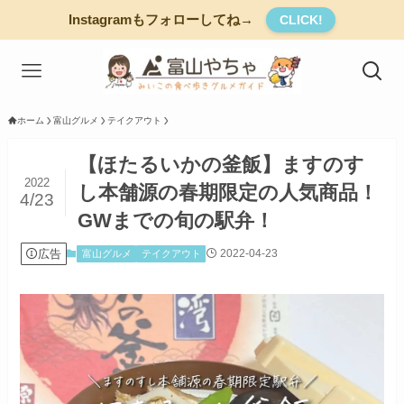
Instagramもフォローしてね→
CLICK!
ホーム
富山グルメ
テイクアウト
【ほたるいかの釜飯】ますのす
2022
し本舗源の春期限定の人気商品！
4/23
GWまでの旬の駅弁！
広告
2022-04-23
富山グルメ
テイクアウト