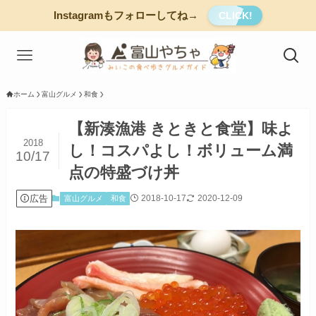
Instagramもフォローしてね→
CLICK!
ホーム
富山グルメ
和食
【新湊漁港 きときと食堂】味よ
2018
し！コスパよし！ボリューム満
10/17
点の特盛づけ丼
広告
2018-10-17
2020-12-09
富山グルメ
和食