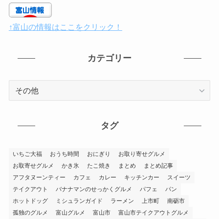
↑富山の情報はここをクリック！
カテゴリー
カ
テ
ゴ
リ
タグ
ー
いちご大福
おうち時間
おにぎり
お取り寄せグルメ
お取寄せグルメ
かき氷
たこ焼き
まとめ
まとめ記事
アフタヌーンティー
カフェ
カレー
キッチンカー
スイーツ
テイクアウト
バナナマンのせっかくグルメ
パフェ
パン
ホットドッグ
ミシュランガイド
ラーメン
上市町
南砺市
孤独のグルメ
富山グルメ
富山市
富山市テイクアウトグルメ