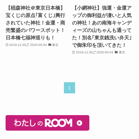
【椙森神社＠東京日本橋】
【小網神社】強運・金運ア
宝くじの原点｢富くじ｣興行
ップの御利益が凄いと人気
されていた神社！金運・商
の神社！あの南海キャンデ
売繁盛のパワースポット！
ィーズの山ちゃんも通って
日本橋七福神巡りも！
た！別名｢東京銭洗い弁天｣
で御朱印を頂いてきた！
2019-12-30
2020-05-04
東京
2019-12-30
2020-05-04
東京
1