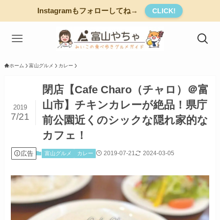
Instagramもフォローしてね→
CLICK!
ホーム
富山グルメ
カレー
閉店【Cafe Charo（チャロ）＠富
山市】チキンカレーが絶品！県庁
2019
7/21
前公園近くのシックな隠れ家的な
カフェ！
広告
2019-07-21
2024-03-05
富山グルメ
カレー