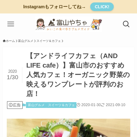
Instagramもフォローしてね→
CLICK!
ホーム
富山グルメ
スイーツ＆カフェ
【アンドライフカフェ（AND
LIFE cafe）】富山市のおすすめ
2020
人気カフェ！オーガニック野菜の
1/30
映えるワンプレートが評判のお
店！
広告
2020-01-30
2021-09-10
富山グルメ
スイーツ＆カフェ