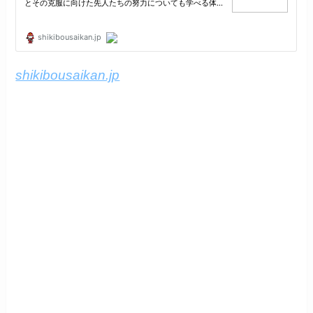
shikibousaikan.jp