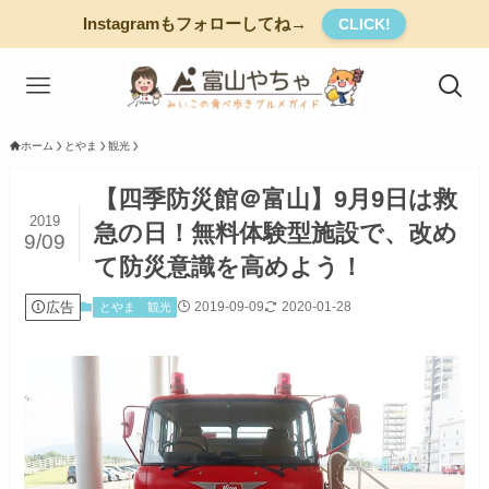
Instagramもフォローしてね→
CLICK!
ホーム
とやま
観光
【四季防災館＠富山】9月9日は救
2019
急の日！無料体験型施設で、改め
9/09
て防災意識を高めよう！
広告
2019-09-09
2020-01-28
とやま
観光