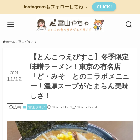
Instagramもフォローしてね→
CLICK!
ホーム
富山グルメ
【とんこつえびすこ】冬季限定
味噌ラーメン！東京の有名店
2021
「ど・みそ」とのコラボメニュ
11/12
ー！濃厚スープがたまらん美味
しさ！
広告
2021-11-12
2021-12-14
富山グルメ