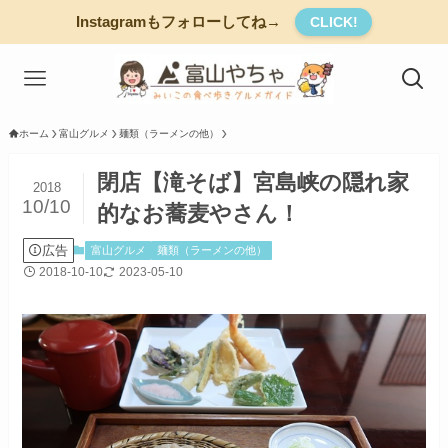
Instagramもフォローしてね→
CLICK!
ホーム
富山グルメ
麺類（ラーメンの他）
閉店【滝そば】宮島峡の隠れ家
2018
10/10
的なお蕎麦やさん！
広告
富山グルメ
麺類（ラーメンの他）
2018-10-10
2023-05-10