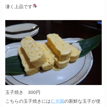
凄く上品です
玉子焼き 300円
こちらの玉子焼きには
仁光園
の新鮮な玉子が使