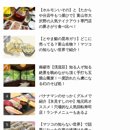
【ホルモンいその】と【たから
や分店牛もつ屋ひで】富山市大
沢野の人気テイクアウト専門店
の豚さがり食べ比べ！
【とやま鮨の昆布ガリ】どこに
売ってる？富山名物？！マツコ
の知らない世界で紹介！
南砺市【渓流荘】知る人ぞ知る
絶景を眺めながら頂く手打ち五
箇山蕎麦！一度訪れたら虜にな
る幻のそば処！
バナナマンのせっかくグルメで
紹介【氷見すしのや】地元民オ
ススメ！穴場的な人気回転寿司
店！ランチメニューもあるよ
【マツコの知らない世界】で話
題になった白菜の浅漬けを使っ