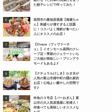
た餃子レシピで作ってみた！
高岡市の最強居酒屋【海蔵ちゃ
ん】刺盛りが凄すぎると話題
に！コスパよく海鮮が食べたい
人にオススメのお店！
【Vivace（ヴィヴァーチ
ェ）】イオンモール高岡のクレ
ープ店！季節のジェラートいち
ご大福が美味しい！プリンアラ
モードもあるよ♪
【ナチュラルけしき】かき氷が
人気の富山市婦中町の隠れ家的
お店！心地よい癒やしの空間で
す♪
吟魚の３号店【バーおぎん】富
山市の大人気居酒屋に初潜入！
何食べても美味しいオススメな
お店