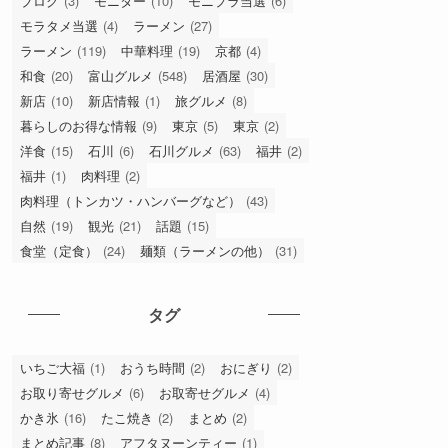
ブログ
(3)
モニター
(10)
モニプラ当選
(6)
モラタメ当選
(4)
ラーメン
(27)
ラーメン
(119)
中華料理
(19)
京都
(4)
和食
(20)
富山グルメ
(548)
居酒屋
(30)
新店
(10)
新店情報
(1)
旅グルメ
(8)
暮らしのお得な情報
(9)
東京
(5)
東京
(2)
洋食
(15)
石川
(6)
石川グルメ
(63)
福井
(2)
福井
(1)
肉料理
(2)
肉料理（トンカツ・ハンバーグなど）
(43)
自然
(19)
観光
(21)
話題
(15)
食堂（定食）
(24)
麺類（ラーメンの他）
(31)
タグ
いちご大福
(1)
おうち時間
(2)
おにぎり
(2)
お取り寄せグルメ
(6)
お取寄せグルメ
(4)
かき氷
(16)
たこ焼き
(2)
まとめ
(2)
まとめ記事
(8)
アフタヌーンティー
(1)