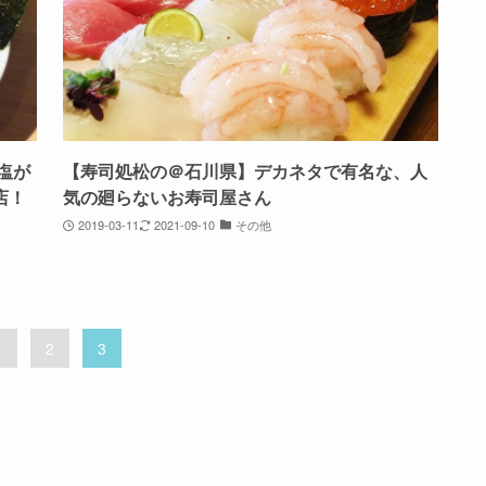
塩が
【寿司処松の＠石川県】デカネタで有名な、人
店！
気の廻らないお寿司屋さん
2019-03-11
2021-09-10
その他
1
2
3