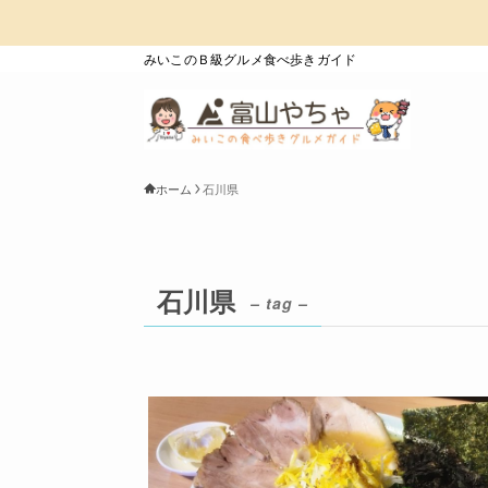
みいこのＢ級グルメ食べ歩きガイド
ホーム
石川県
石川県
– tag –