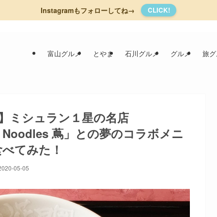
Instagramもフォローしてね→
CLICK!
富山グルメ
とやま
石川グルメ
グルメ
旅グ
】ミシュラン１星の名店
oba Noodles 蔦」との夢のコラボメニ
食べてみた！
2020-05-05