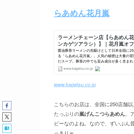
らあめん花月嵐
www.kagetsu.co.jp
こちらのお店は、全国に250店舗
たっぷりの
。
嵐げんこつらあめん
ビーなのよね。なので、ずいぶん
っきりｗ