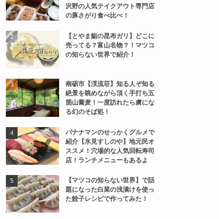
沢野の人気テイクアウト専門店
の豚さがり食べ比べ！
【とやま鮨の昆布ガリ】どこに
売ってる？富山名物？！マツコ
の知らない世界で紹介！
南砺市【渓流荘】知る人ぞ知る
絶景を眺めながら頂く手打ち五
箇山蕎麦！一度訪れたら虜にな
る幻のそば処！
バナナマンのせっかくグルメで
紹介【氷見すしのや】地元民オ
ススメ！穴場的な人気回転寿司
店！ランチメニューもあるよ
【マツコの知らない世界】で話
題になった白菜の浅漬けを使っ
た餃子レシピで作ってみた！