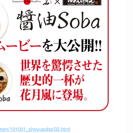
witem/191001_shoyusoba/02.html