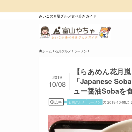
みいこのＢ級グルメ食べ歩きガイド
ホーム
石川グルメ
ラーメン
【らあめん花月嵐
2019
「Japanese S
10/08
ュー醤油Sobaを
広告
石川グルメ
ラーメン
2019-10-08