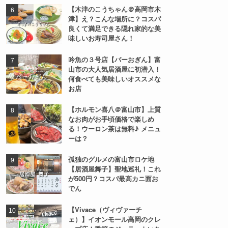
【木津のこうちゃん＠高岡市木
津】え？こんな場所に？コスパ
良くて満足できる隠れ家的な美
味しいお寿司屋さん！
吟魚の３号店【バーおぎん】富
山市の大人気居酒屋に初潜入！
何食べても美味しいオススメな
お店
【ホルモン喜八＠富山市】上質
なお肉がお手頃価格で楽しめ
る！ウーロン茶は無料♪ メニュ
ーは？
孤独のグルメの富山市ロケ地
【居酒屋舞子】聖地巡礼！これ
が500円？コスパ最高カニ面お
でん
【Vivace（ヴィヴァーチ
ェ）】イオンモール高岡のクレ