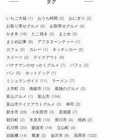
和食
(20)
富山グルメ
(548)
居酒屋
(30)
新店
(10)
新店情報
(1)
旅グルメ
(8)
暮らしのお得な情報
(9)
東京
(5)
東京
(2)
洋食
(15)
石川
(6)
石川グルメ
(63)
福井
(2)
福井
(1)
肉料理
(2)
肉料理（トンカツ・ハンバーグなど）
(43)
自然
(19)
観光
(21)
話題
(15)
食堂（定食）
(24)
麺類（ラーメンの他）
(31)
タグ
いちご大福
(1)
おうち時間
(2)
おにぎり
(2)
お取り寄せグルメ
(6)
お取寄せグルメ
(4)
かき氷
(16)
たこ焼き
(2)
まとめ
(2)
まとめ記事
(8)
アフタヌーンティー
(1)
カフェ
(5)
カレー
(1)
キッチンカー
(2)
スイーツ
(2)
テイクアウト
(9)