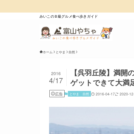
みいこのＢ級グルメ食べ歩きガイド
ホーム
とやま
自然
【呉羽丘陵】満開
2016
4/17
ゲットできて大満
広告
とやま
自然
2016-04-17
2020-12