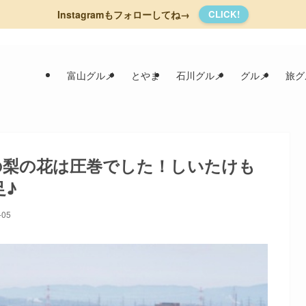
Instagramもフォローしてね→
CLICK!
富山グルメ
とやま
石川グルメ
グルメ
旅グ
の梨の花は圧巻でした！しいたけも
足♪
-05