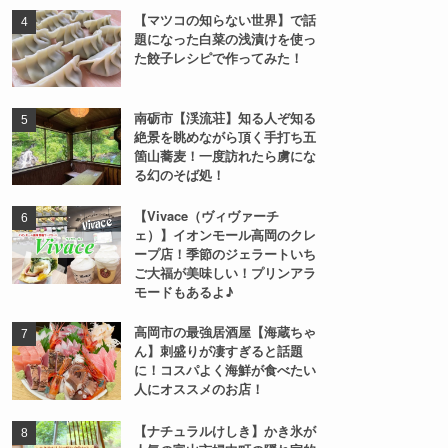
沢野の人気テイクアウト専門店
の豚さがり食べ比べ！
【とやま鮨の昆布ガリ】どこに
売ってる？富山名物？！マツコ
の知らない世界で紹介！
バナナマンのせっかくグルメで
紹介【氷見すしのや】地元民オ
ススメ！穴場的な人気回転寿司
店！ランチメニューもあるよ
【マツコの知らない世界】で話
題になった白菜の浅漬けを使っ
た餃子レシピで作ってみた！
南砺市【渓流荘】知る人ぞ知る
絶景を眺めながら頂く手打ち五
箇山蕎麦！一度訪れたら虜にな
る幻のそば処！