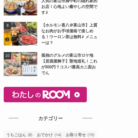
【Vivace（ヴィヴァーチ
ェ）】イオンモール高岡のクレ
ープ店！季節のジェラートいち
ご大福が美味しい！プリンアラ
モードもあるよ♪
高岡市の最強居酒屋【海蔵ちゃ
ん】刺盛りが凄すぎると話題
に！コスパよく海鮮が食べたい
人にオススメのお店！
【ナチュラルけしき】かき氷が
人気の富山市婦中町の隠れ家的
お店！心地よい癒やしの空間で
す♪
【ホルモン喜八＠富山市】上質
なお肉がお手頃価格で楽しめ
る！ウーロン茶は無料♪ メニュ
ーは？
孤独のグルメの富山市ロケ地
【居酒屋舞子】聖地巡礼！これ