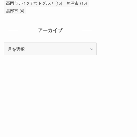
バナナマンのせっかくグルメ
(7)
パフェ
(3)
パン
(5)
ホットドッグ
(1)
ミシュランガイド
(11)
ラーメン
(7)
上市町
(3)
南砺市
(13)
孤独のグルメ
(2)
富山グルメ
(1)
富山市
(104)
富山市テイクアウトグルメ
(3)
寿司
(2)
射水市
(28)
小矢部市
(3)
居酒屋
(7)
朝日町
(2)
氷見市
(19)
滑川市
(4)
焼肉
(2)
石川県
(20)
砺波市
(16)
立山町
(4)
自販機
(14)
蕎麦
(2)
金沢市
(8)
高岡市
(122)
高岡市テイクアウトグルメ
(15)
魚津市
(15)
黒部市
(4)
アーカイブ
ア
ー
カ