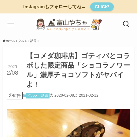
Instagramもフォローしてね→
CLICK!
ホーム
グルメ
話題
【コメダ珈琲店】ゴティバとコラ
ボした限定商品「ショコラノワー
2020
2/08
ル」濃厚チョコソフトがヤバイ
よ！
広告
2020-02-08
2021-02-12
グルメ
話題