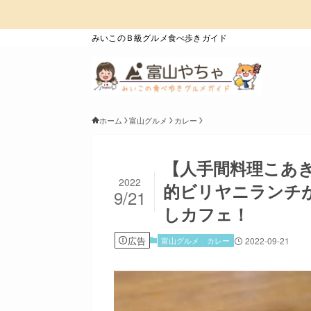
みいこのＢ級グルメ食べ歩きガイド
ホーム
富山グルメ
カレー
【人手間料理こあ
2022
的ビリヤニランチ
9/21
しカフェ！
広告
富山グルメ
カレー
2022-09-21