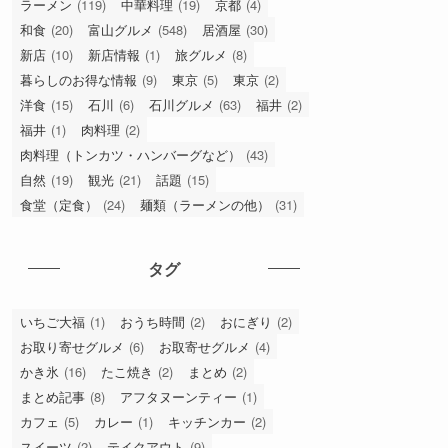
ラーメン
(119)
中華料理
(19)
京都
(4)
和食
(20)
富山グルメ
(548)
居酒屋
(30)
新店
(10)
新店情報
(1)
旅グルメ
(8)
暮らしのお得な情報
(9)
東京
(5)
東京
(2)
洋食
(15)
石川
(6)
石川グルメ
(63)
福井
(2)
福井
(1)
肉料理
(2)
肉料理（トンカツ・ハンバーグなど）
(43)
自然
(19)
観光
(21)
話題
(15)
食堂（定食）
(24)
麺類（ラーメンの他）
(31)
タグ
いちご大福
(1)
おうち時間
(2)
おにぎり
(2)
お取り寄せグルメ
(6)
お取寄せグルメ
(4)
かき氷
(16)
たこ焼き
(2)
まとめ
(2)
まとめ記事
(8)
アフタヌーンティー
(1)
カフェ
(5)
カレー
(1)
キッチンカー
(2)
スイーツ
(2)
テイクアウト
(9)