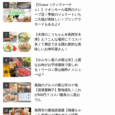
【Vivace（ヴィヴァーチ
ェ）】イオンモール高岡のクレ
ープ店！季節のジェラートいち
ご大福が美味しい！プリンアラ
モードもあるよ♪
【木津のこうちゃん＠高岡市木
津】え？こんな場所に？コスパ
良くて満足できる隠れ家的な美
味しいお寿司屋さん！
【ホルモン喜八＠富山市】上質
なお肉がお手頃価格で楽しめ
る！ウーロン茶は無料♪ メニュ
ーは？
孤独のグルメの富山市ロケ地
【居酒屋舞子】聖地巡礼！これ
が500円？コスパ最高カニ面お
でん
高岡市の最強居酒屋【海蔵ちゃ
ん】刺盛りが凄すぎると話題