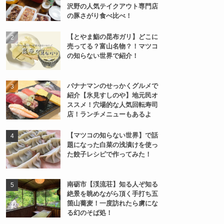
沢野の人気テイクアウト専門店
の豚さがり食べ比べ！
【とやま鮨の昆布ガリ】どこに
売ってる？富山名物？！マツコ
の知らない世界で紹介！
バナナマンのせっかくグルメで
紹介【氷見すしのや】地元民オ
ススメ！穴場的な人気回転寿司
店！ランチメニューもあるよ
【マツコの知らない世界】で話
題になった白菜の浅漬けを使っ
た餃子レシピで作ってみた！
南砺市【渓流荘】知る人ぞ知る
絶景を眺めながら頂く手打ち五
箇山蕎麦！一度訪れたら虜にな
る幻のそば処！