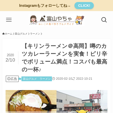
Instagramもフォローしてね→
CLICK!
ホーム
富山グルメ
ラーメン
【キリンラーメン＠高岡】噂のカ
ツカレーラーメンを実食！ピリ辛
2020
2/10
でボリューム満点！コスパも最高
の一杯♪
広告
2020-02-10
2022-10-21
富山グルメ
ラーメン