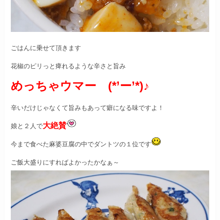
ごはんに乗せて頂きます
花椒のピリっと痺れるような辛さと旨み
めっちゃウマー (*’ー’*)♪
辛いだけじゃなくて旨みもあって
癖になる味ですよ！
大絶賛
娘と２人で
今まで食べた麻婆豆腐の中でダントツの１位です
ご飯大盛りにすればよかったかなぁ～