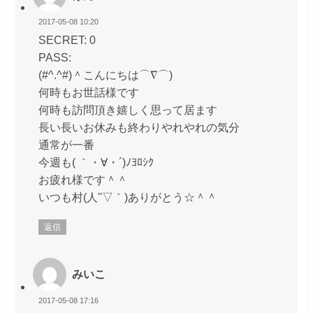
2017-05-08 10:20
SECRET: 0
PASS:
(#^.^#)＾こんにちは⌒∇⌒)
何時もお世話様です
何時も訪問頂き嬉しく思って居ます
長い長いお休みも終わりやれやれの気分
通常が一番
今週も( ｀・∀・´)ﾉﾖﾛｼｸ
お疲れ様です＾＾
いつも村(人''▽｀)ありがとう☆＾＾
返信
みいこ
2017-05-08 17:16