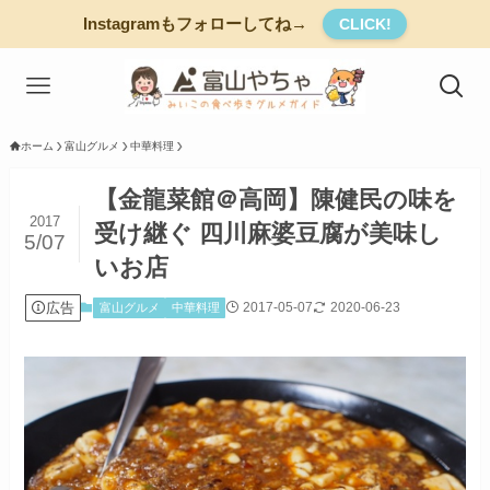
Instagramもフォローしてね→
CLICK!
ホーム
富山グルメ
中華料理
【金龍菜館＠高岡】陳健民の味を
2017
受け継ぐ 四川麻婆豆腐が美味し
5/07
いお店
広告
2017-05-07
2020-06-23
富山グルメ
中華料理