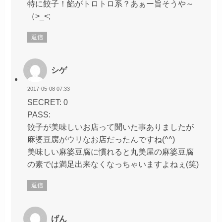
特に餃子！餡がトロトロ系？あぁー旨そうや～
（>_<;
返信
シゲ
2017-05-08 07:33
SECRET: 0
PASS:
餃子が美味しいお店って聞いた事ありましたが
麻婆豆腐がウリなお店だったんですね(^^)
美味しい麻婆豆腐に慣れると丸美屋の麻婆豆腐
の素では満足出来なくなっちゃいますよねぇ(笑)
返信
げん