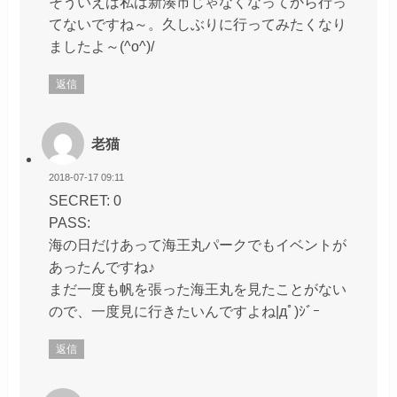
そういえば私は新湊市じゃなくなってから行っ
てないですね～。久しぶりに行ってみたくなり
ましたよ～(^o^)/
返信
老猫
2018-07-17 09:11
SECRET: 0
PASS:
海の日だけあって海王丸パークでもイベントが
あったんですね♪
まだ一度も帆を張った海王丸を見たことがない
ので、一度見に行きたいんですよね|дﾟ)ｼﾞｰ
返信