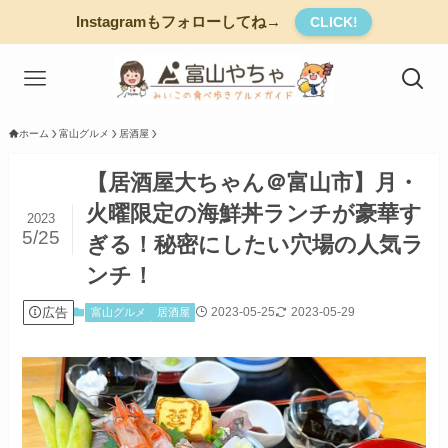
Instagramもフォローしてね→
CLICK!
ホーム
富山グルメ
居酒屋
【居酒屋大ちゃん＠富山市】月・
火曜限定の海鮮丼ランチが豪華す
2023
5/25
ぎる！秘密にしたい穴場の人気ラ
ンチ！
広告
2023-05-25
2023-05-29
富山グルメ
居酒屋