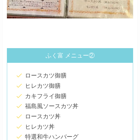
ふく富 メニュー②
ロースカツ御膳
ヒレカツ御膳
カキフライ御膳
福島風ソースカツ丼
ロースカツ丼
ヒレカツ丼
特選和牛ハンバーグ