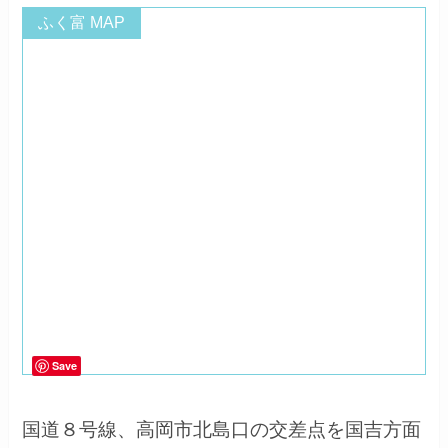
ふく富 MAP
Save
国道８号線、高岡市北島口の交差点を国吉方面