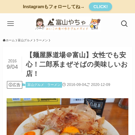
Instagramもフォローしてね→
CLICK!
ホーム
富山グルメ
ラーメン
【麺屋豚道場＠富山】女性でも安
2016
心！二郎系まぜそばの美味しいお
9/04
店！
広告
2016-09-04
2020-12-09
富山グルメ
ラーメン