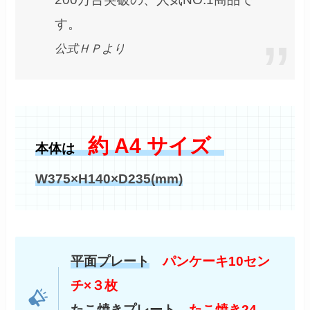
す。
公式ＨＰより
約
A4
サイズ
本体は
W375×H140×D235
(mm)
平面プレート
パンケーキ10セン
チ×３枚
たこ焼きプレート
たこ焼き24