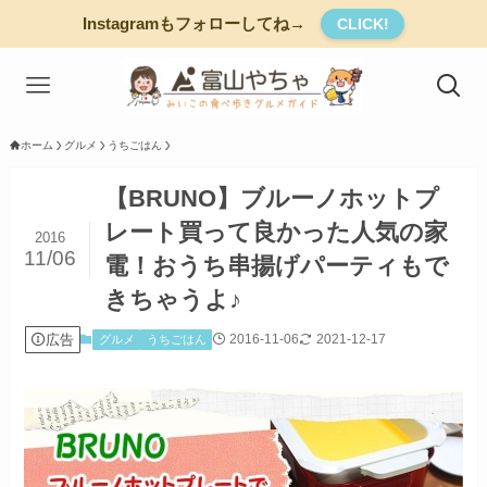
Instagramもフォローしてね→
CLICK!
ホーム
グルメ
うちごはん
【BRUNO】ブルーノホットプ
レート買って良かった人気の家
2016
11/06
電！おうち串揚げパーティもで
きちゃうよ♪
広告
2016-11-06
2021-12-17
グルメ
うちごはん