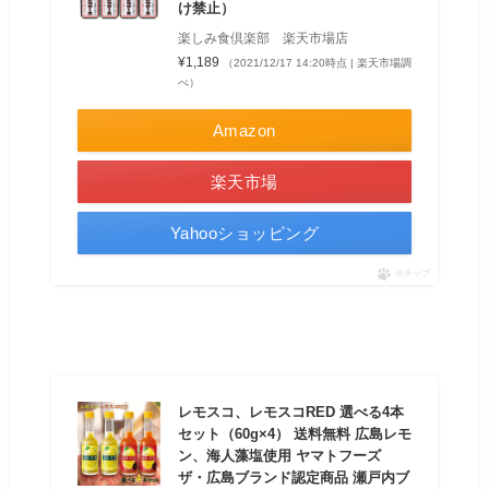
け禁止）
楽しみ食倶楽部 楽天市場店
¥1,189
（2021/12/17 14:20時点 | 楽天市場調
べ）
Amazon
楽天市場
Yahooショッピング
ポチップ
レモスコ、レモスコRED 選べる4本
セット（60g×4） 送料無料 広島レモ
ン、海人藻塩使用 ヤマトフーズ
ザ・広島ブランド認定商品 瀬戸内ブ