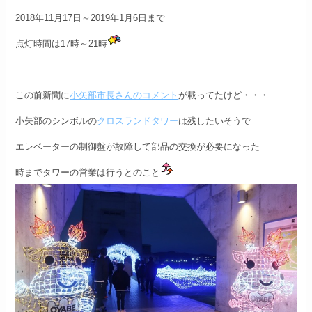
2018年11月17日～2019年1月6日まで
点灯時間は17時～21時
この前新聞に
小矢部市長さんのコメント
が載ってたけど・・・
小矢部のシンボルの
クロスランドタワー
は残したいそうで
エレベーターの制御盤が故障して部品の交換が必要になった
時までタワーの営業は行うとのこと