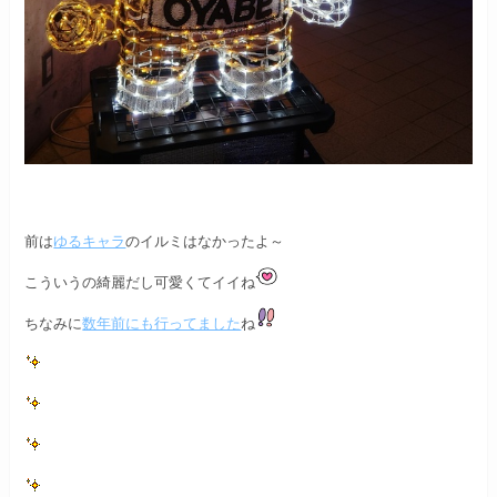
前は
ゆるキャラ
のイルミはなかったよ～
こういうの綺麗だし可愛くてイイね
ちなみに
数年前にも行ってました
ね