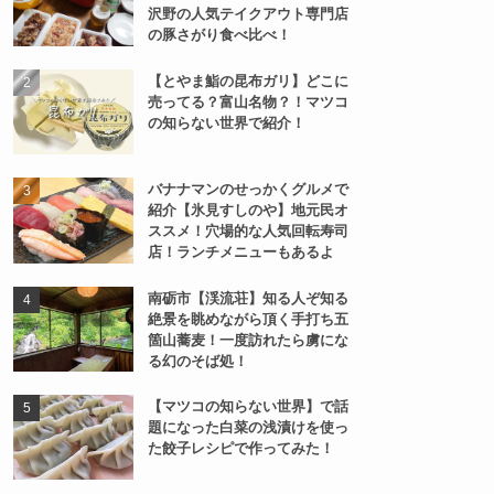
沢野の人気テイクアウト専門店
の豚さがり食べ比べ！
【とやま鮨の昆布ガリ】どこに
売ってる？富山名物？！マツコ
の知らない世界で紹介！
バナナマンのせっかくグルメで
紹介【氷見すしのや】地元民オ
ススメ！穴場的な人気回転寿司
店！ランチメニューもあるよ
南砺市【渓流荘】知る人ぞ知る
絶景を眺めながら頂く手打ち五
箇山蕎麦！一度訪れたら虜にな
る幻のそば処！
【マツコの知らない世界】で話
題になった白菜の浅漬けを使っ
た餃子レシピで作ってみた！