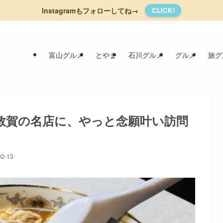
Instagramもフォローしてね→
CLICK!
富山グルメ
とやま
石川グルメ
グルメ
旅グ
敦賀の名店に、やっと念願叶い訪問
02-13