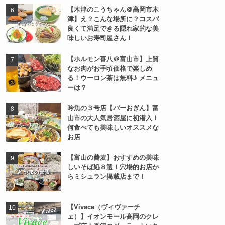
【木津のこうちゃん＠高岡市木
津】え？こんな場所に？コスパ
良くて満足できる隠れ家的な美
味しいお寿司屋さん！
【ホルモン喜八＠富山市】上質
なお肉がお手頃価格で楽しめ
る！ウーロン茶は無料♪ メニュ
ーは？
吟魚の３号店【バーおぎん】富
山市の大人気居酒屋に初潜入！
何食べても美味しいオススメな
お店
【富山の蕎麦】おすすめの美味
しいそば処８選！穴場的お店か
らミシュラン掲載店まで！
【Vivace（ヴィヴァーチ
ェ）】イオンモール高岡のクレ