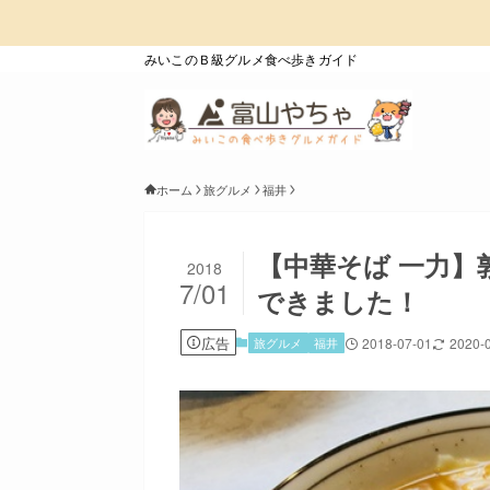
みいこのＢ級グルメ食べ歩きガイド
ホーム
旅グルメ
福井
【中華そば 一力】
2018
7/01
できました！
広告
旅グルメ
福井
2018-07-01
2020-