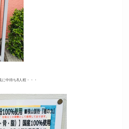
既に中待ち8人程・・・